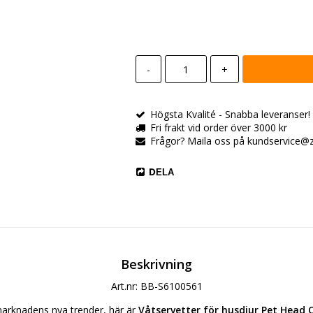
-
+
Högsta Kvalité - Snabba leveranser! All
Fri frakt vid order över 3000 kr
Frågor? Maila oss på kundservice@zo
DELA
Beskrivning
Art.nr: BB-S6100561
arknadens nya trender, här är 
Våtservetter för husdjur Pet Head Qu