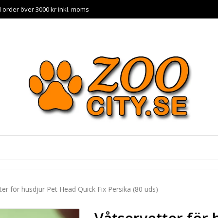
id order över 3000 kr inkl. moms
ter för husdjur Pet Head Quick Fix Persika (80 uds)