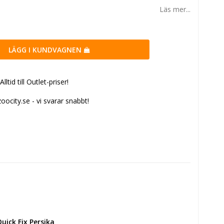
Läs mer...
LÄGG I KUNDVAGNEN
tid till Outlet-priser!
ocity.se - vi svarar snabbt!
ick Fix Persika 