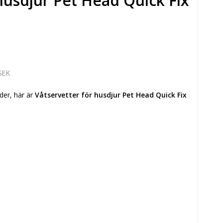
husdjur Pet Head Quick Fix
SEK
der, här är
Våtservetter för husdjur Pet Head Quick Fix