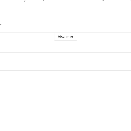
r
etter för husdjur
Visa mer
 uds
a
e Vera
itronsyra