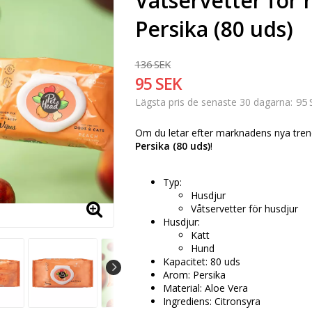
Våtservetter för 
Persika (80 uds)
136 SEK
95 SEK
95 
Lägsta pris de senaste 30 dagarna
Om du letar efter marknadens nya tren
Persika (80 uds)
!
Typ:
Husdjur
Våtservetter för husdjur
Husdjur:
Katt
Hund
Kapacitet: 80 uds
Arom: Persika
Material: Aloe Vera
Ingrediens: Citronsyra