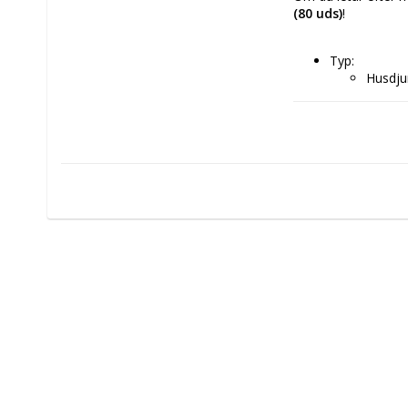
(80 uds)
!
Typ: 
Husdju
Våtserv
Husdjur: 
Katt
Hund
Kapacitet: 80
Arom: Persik
Material: Alo
Ingrediens: C