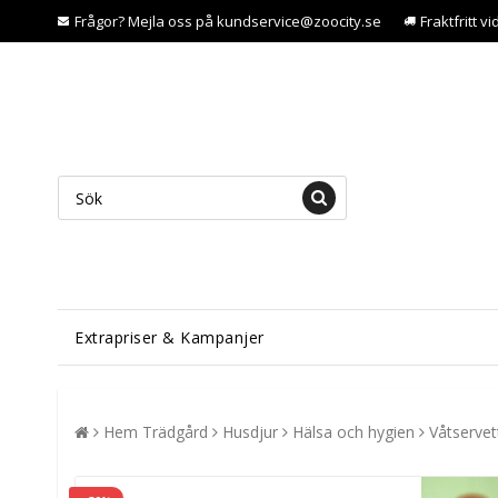
Frågor? Mejla oss på kundservice@zoocity.se
Fraktfritt v
Extrapriser & Kampanjer
Hem Trädgård
Husdjur
Hälsa och hygien
Våtservet