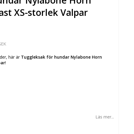
hundar Nylabone Horn
st XS-storlek Valpar
SEK
der, här är
Tuggleksak för hundar Nylabone Horn
par
!
Läs mer...