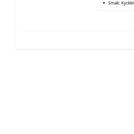
Smak: Kyckli
Typ: Husdjur
Egenskaper: 
Design: Horn
Husdjur: Hun