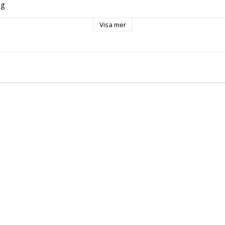
ng
Tandvård
Visa mer
d