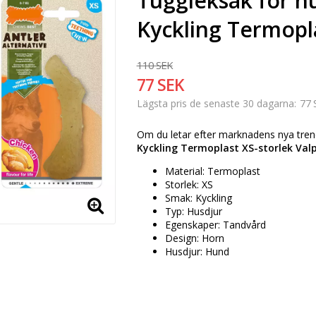
Tuggleksak för 
Kyckling Termopla
110 SEK
77 SEK
77 
Lägsta pris de senaste 30 dagarna
Om du letar efter marknadens nya tren
Kyckling Termoplast XS-storlek Val
Material: Termoplast
Storlek: XS
Smak: Kyckling
Typ: Husdjur
Egenskaper: Tandvård
Design: Horn
Husdjur: Hund