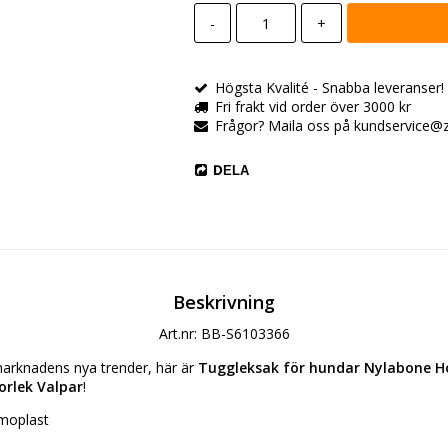
-
+
Högsta Kvalité - Snabba leveranser! All
Fri frakt vid order över 3000 kr
Frågor? Maila oss på kundservice@zo
DELA
Beskrivning
Art.nr: BB-S6103366
arknadens nya trender, här är 
Tuggleksak för hundar Nylabone Ho
orlek Valpar
!
rmoplast