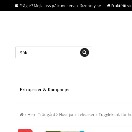
Frågor? Mejla oss på kundservice@zoocity.se
Fraktfritt v
Extrapriser & Kampanjer
Hem Trädgård
Husdjur
Leksaker
Tuggleksak för h