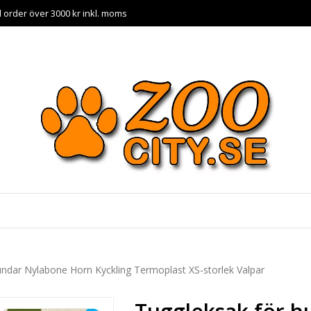
id order över 3000 kr inkl. moms
undar Nylabone Horn Kyckling Termoplast XS-storlek Valpar