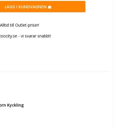
LÄGG I KUNDVAGNEN
tid till Outlet-priser!
ocity.se - vi svarar snabbt!
rn Kyckling 