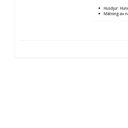
Husdjur: Hun
Mätning av n
Mått på brös
Typ: Hundsel
Färg: Röd
Egenskaper: 
Storlek: M
Material: Pol