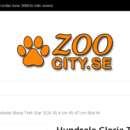
id order över 3000 kr inkl. moms
dsele Gloria Trek Star 32,8-35,4 cm 45-47 cm Röd M