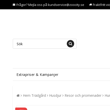
Frågor? Mejla oss på kundservice@zoocity.se
Fraktfritt v
Extrapriser & Kampanjer
Hem Trädgård
Husdjur
Resor och promenader
Hun