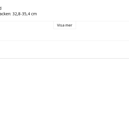
d
acken: 32,8-35,4 cm
tkorg: 45-47 cm
e
Visa mer
Handtvätt
yester