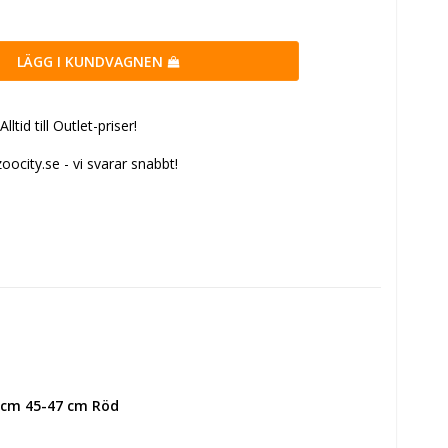
LÄGG I KUNDVAGNEN
tid till Outlet-priser!
ocity.se - vi svarar snabbt!
 cm 45-47 cm Röd 