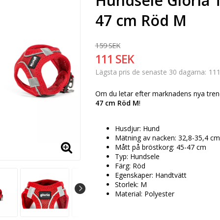
Hundsele Gloria T
47 cm Röd M
159 SEK
111 SEK
111
Lägsta pris de senaste 30 dagarna
Om du letar efter marknadens nya tren
47 cm Röd M
!
Husdjur: Hund
Mätning av nacken: 32,8-35,4 cm
Mått på bröstkorg: 45-47 cm
Typ: Hundsele
Färg: Röd
Egenskaper: Handtvätt
Storlek: M
Material: Polyester