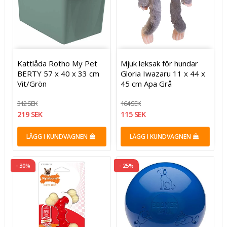
Kattlåda Rotho My Pet
Mjuk leksak för hundar
BERTY 57 x 40 x 33 cm
Gloria Iwazaru 11 x 44 x
Vit/Grön
45 cm Apa Grå
312 SEK
164 SEK
219 SEK
115 SEK
LÄGG I KUNDVAGNEN
LÄGG I KUNDVAGNEN
- 30%
- 25%