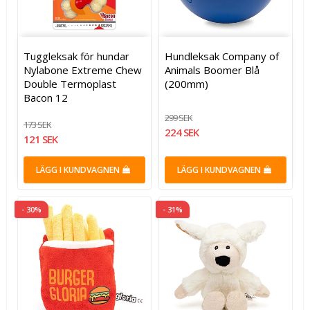
Tuggleksak för hundar
Hundleksak Company of
Nylabone Extreme Chew
Animals Boomer Blå
Double Termoplast
(200mm)
Bacon 12
299 SEK
173 SEK
224 SEK
121 SEK
LÄGG I KUNDVAGNEN
LÄGG I KUNDVAGNEN
- 30%
- 31%