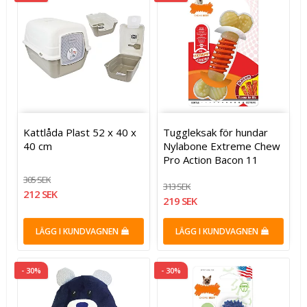
Kattlåda Plast 52 x 40 x
Tuggleksak för hundar
40 cm
Nylabone Extreme Chew
Pro Action Bacon 11
305 SEK
313 SEK
212 SEK
219 SEK
LÄGG I KUNDVAGNEN
LÄGG I KUNDVAGNEN
- 30%
- 30%