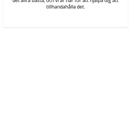
det allra bästa, och vi är här för att hjälpa dig att
tillhandahålla det.