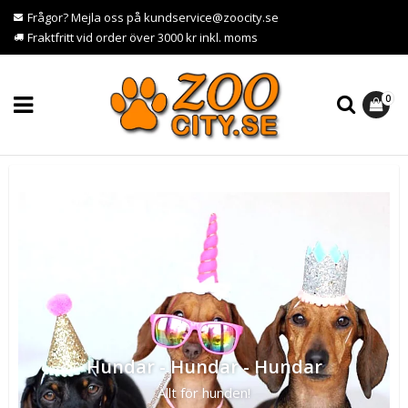
Frågor? Mejla oss på kundservice@zoocity.se
Fraktfritt vid order över 3000 kr inkl. moms
0
Hundar - Hundar - Hundar
Allt för hunden!