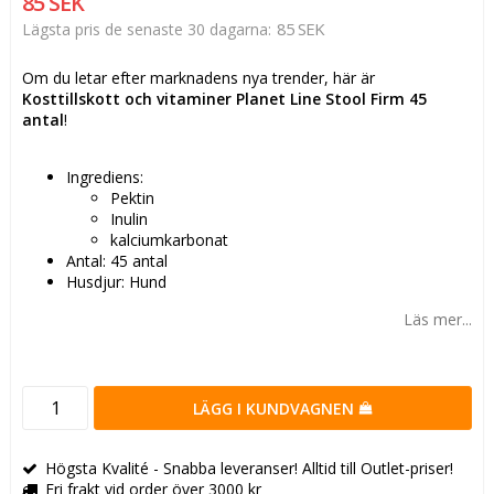
85 SEK
85 SEK
Lägsta pris de senaste 30 dagarna
Om du letar efter marknadens nya trender, här är
Kosttillskott och vitaminer Planet Line Stool Firm 45
antal
!
Ingrediens:
Pektin
Inulin
kalciumkarbonat
Antal: 45 antal
Husdjur: Hund
Läs mer...
LÄGG I KUNDVAGNEN
Högsta Kvalité - Snabba leveranser! Alltid till Outlet-priser!
Fri frakt vid order över 3000 kr