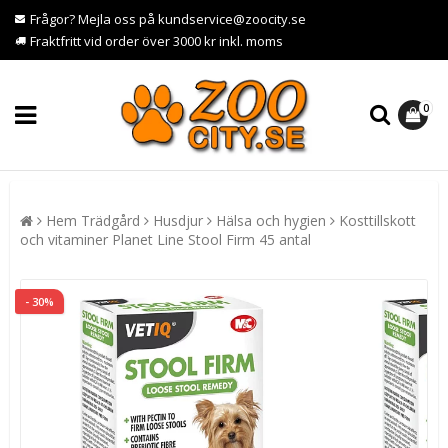
Frågor? Mejla oss på kundservice@zoocity.se
Fraktfritt vid order över 3000 kr inkl. moms
0
Hem Trädgård
Husdjur
Hälsa och hygien
Kosttillskott
och vitaminer Planet Line Stool Firm 45 antal
- 30%