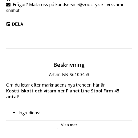
Frågor? Maila oss på kundservice@zoocity.se - vi svarar
snabbt!
DELA
Beskrivning
Art.nr: BB-S6100453
Om du letar efter marknadens nya trender, här är 
Kosttillskott och vitaminer Planet Line Stool Firm 45 
antal
!
Ingrediens: 
Pektin
Inulin
Visa mer
kalciumkarbonat
Antal: 45 antal