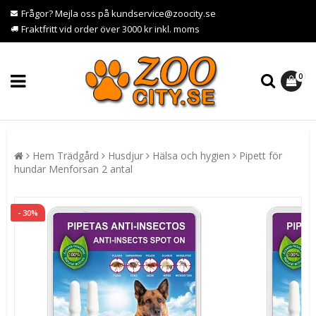
Frågor? Mejla oss på kundservice@zoocity.se
Fraktfritt vid order över 3000 kr inkl. moms
0
Hem Trädgård
Husdjur
Hälsa och hygien
Pipett för
hundar Menforsan 2 antal
- 30%