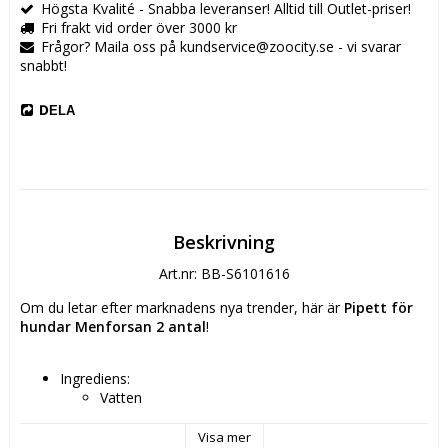
Högsta Kvalité - Snabba leveranser! Alltid till Outlet-priser!
Fri frakt vid order över 3000 kr
Frågor? Maila oss på kundservice@zoocity.se - vi svarar
snabbt!
DELA
Beskrivning
Art.nr: BB-S6101616
Om du letar efter marknadens nya trender, här är 
Pipett för 
hundar Menforsan 2 antal
!
Ingrediens: 
Vatten
2-phenoxyethanol
Lavandin oil
Visa mer