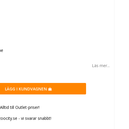
ne
Läs mer...
LÄGG I KUNDVAGNEN
tid till Outlet-priser!
ocity.se - vi svarar snabbt!