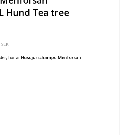
 Menforsan
 L Hund Tea tree
 SEK
der, här är
Husdjurschampo Menforsan