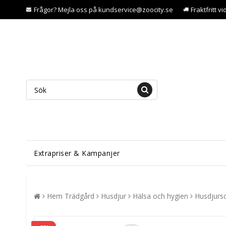
Frågor? Mejla oss på kundservice@zoocity.se
Fraktfritt v
Extrapriser & Kampanjer
Hem Trädgård
Husdjur
Hälsa och hygien
Husdjurs