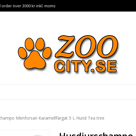
id order över 3000 kr inkl. moms
champo Menforsan Karamellfärgat 5 L Hund Tea tree