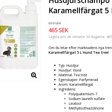
Husdjurschampo
Karamellfärgat 5
619 SEK
465 SEK
465
Lägsta pris de senaste 30 dagarna
Om du letar efter marknadens nya tren
Karamellfärgat 5 L Hund Tea tree
!
Typ: Husdjur
Husdjur: Hund
Material: Tea tree
Egenskaper: Parfymerad
Arom: Karamellfärgat
Ingrediens:
Polyquaternium-7
Sodium laureth sulfate
Linalool
Methylisothiazolinone