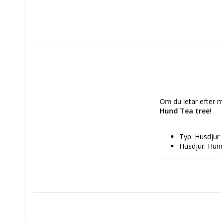
Om du letar efter m
Hund Tea tree
!
Typ: Husdjur
Husdjur: Hun
Material: Tea
Egenskaper:
Arom: Karame
Ingrediens: 
Polyqu
Sodium
Linaloo
Methyl