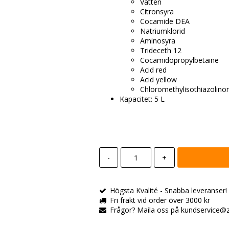
Vatten
Citronsyra
Cocamide DEA
Natriumklorid
Aminosyra
Trideceth 12
Cocamidopropylbetaine
Acid red
Acid yellow
Chloromethylisothiazolino
Kapacitet: 5 L
-
+
Högsta Kvalité - Snabba leveranser! All
Fri frakt vid order över 3000 kr
Frågor? Maila oss på kundservice@zo