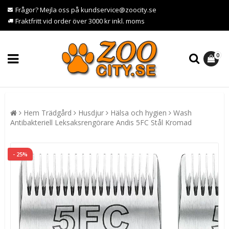
Frågor? Mejla oss på kundservice@zoocity.se
Fraktfritt vid order över 3000 kr inkl. moms
0
Hem Trädgård
Husdjur
Hälsa och hygien
Wash
Antibakteriell Leksaksrengörare Andis 5FC Stål Kromad
- 25%