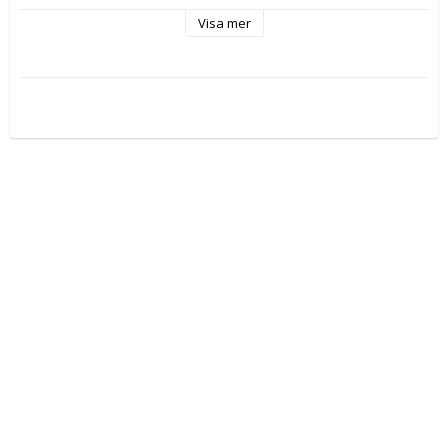
Material: 
Stål
Visa mer
Rostfritt stål
Finish: Kromad
Tillverkningsland/-region: Spanien
Antal: 1 antal