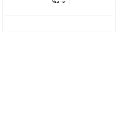
Tvättbar
Visa mer
Mjukt
Tvättbar 30º
Removable cushion
Mått ca: 55 x 45 cm
Husdjur: Hund