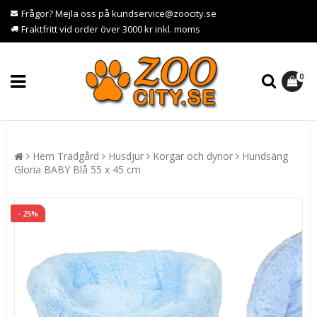
Frågor? Mejla oss på kundservice@zoocity.se
Fraktfritt vid order över 3000 kr inkl. moms
0
Hem Trädgård
Husdjur
Korgar och dynor
Hundsäng
Gloria BABY Blå 55 x 45 cm
- 25%