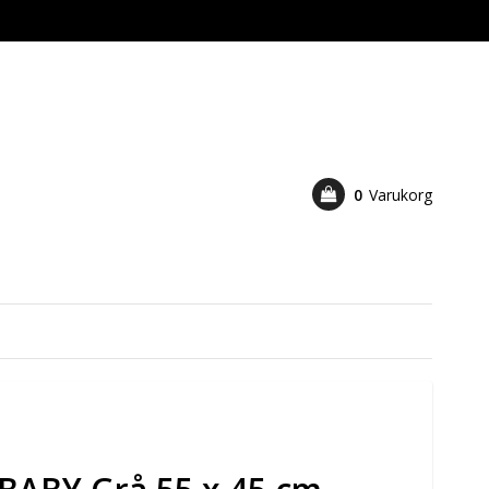
0
Varukorg
Din varukorg är tom