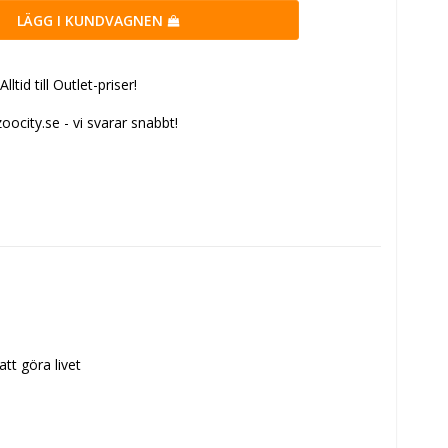
LÄGG I KUNDVAGNEN
tid till Outlet-priser!
ocity.se - vi svarar snabbt!
t göra livet 