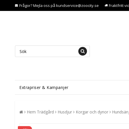
Frågor? Mejla oss på kundservice@zoocity.se
Fraktfritt v
Extrapriser & Kampanjer
Hem Trädgård
Husdjur
Korgar och dynor
Hundsäng