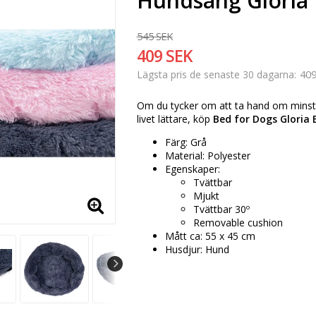
Hundsäng Gloria 
545 SEK
409 SEK
409
Lägsta pris de senaste 30 dagarna
Om du tycker om att ta hand om minsta 
livet lättare, köp
Bed for Dogs Gloria 
Färg: Grå
Material: Polyester
Egenskaper:
Tvättbar
Mjukt
Tvättbar 30º
Removable cushion
Mått ca: 55 x 45 cm
Husdjur: Hund