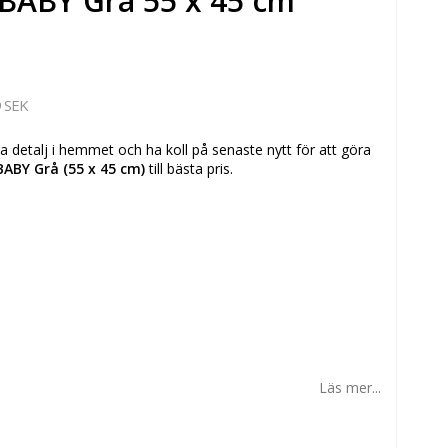
BABY Grå 55 x 45 cm
 SEK
detalj i hemmet och ha koll på senaste nytt för att göra
BABY Grå (55 x 45 cm)
till bästa pris.
Läs mer...