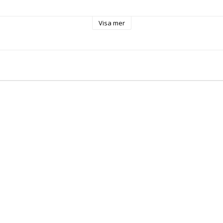
ar
Visa mer
ar 30º
ble cushion
x 45 cm
d