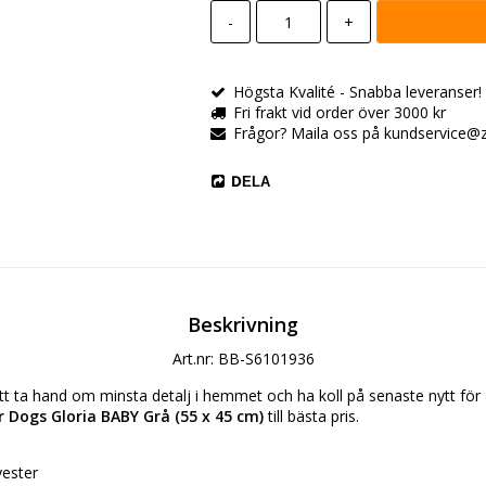
-
+
Högsta Kvalité - Snabba leveranser! All
Fri frakt vid order över 3000 kr
Frågor? Maila oss på kundservice@zo
DELA
Beskrivning
Art.nr: BB-S6101936
 ta hand om minsta detalj i hemmet och ha koll på senaste nytt för at
r Dogs Gloria BABY Grå (55 x 45 cm)
 till bästa pris.
yester