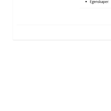
Egenskaper: 
Tvättb
Mjukt
Tvättb
Remova
Mått ca: 55 
Husdjur: Hun