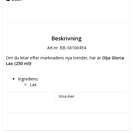
Beskrivning
Art.nr: BB-S6100454
Om du letar efter marknadens nya trender, här är 
Olja Gloria 
Lax (250 ml)
!
Ingrediens: 
Lax
Laxolja
Typ: Laxolja
Visa mer
Kapacitet: 250 ml