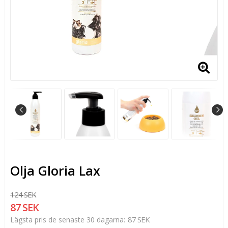
Olja Gloria Lax
124 SEK
87 SEK
87 SEK
Lägsta pris de senaste 30 dagarna