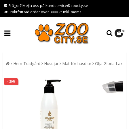
Frågor? Mejla oss på kundservice@zoocity.se
Fraktfritt vid order över 3000 kr inkl. moms
0
Hem Trädgård
Husdjur
Mat för husdjur
Olja Gloria Lax
- 30%