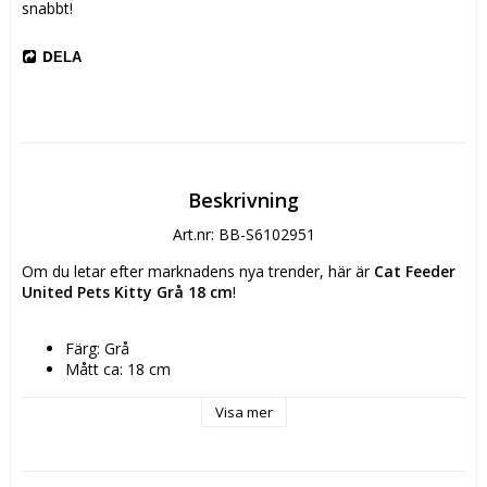
snabbt!
DELA
Beskrivning
Art.nr: BB-S6102951
Om du letar efter marknadens nya trender, här är 
Cat Feeder 
United Pets Kitty Grå 18 cm
!
Färg: Grå
Mått ca: 18 cm
Typ: Matare
Husdjur: Katt
Visa mer
Kapacitet: 120 ml